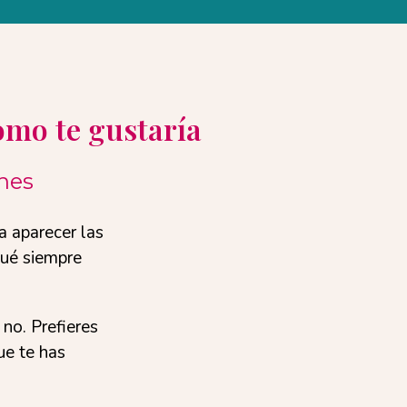
omo te gustaría
ones
a aparecer las
qué siempre
no. Prefieres
ue te has