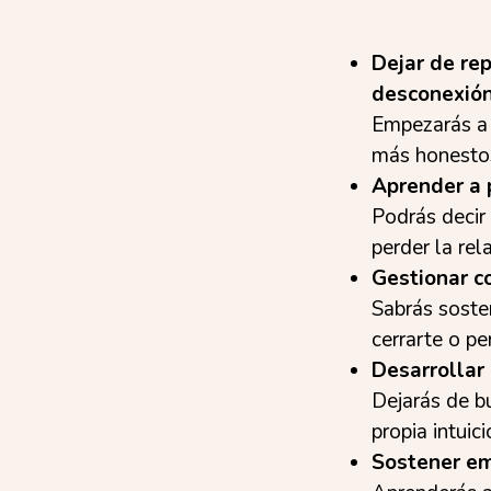
Dejar de re
desconexión
Empezarás a 
más honestos
Aprender a 
Podrás decir 
perder la rel
Gestionar co
Sabrás sosten
cerrarte o p
Desarrollar 
Dejarás de b
propia intuici
Sostener em