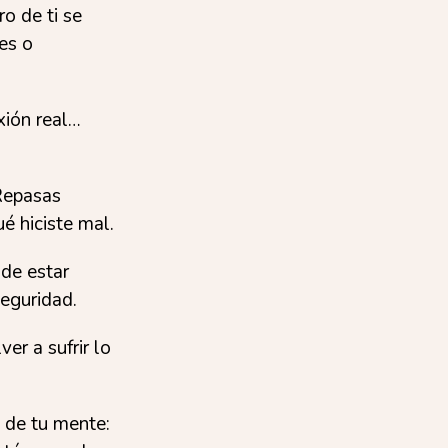
ro de ti se
nes o
xión real…
 Repasas
é hiciste mal.
de estar
seguridad.
er a sufrir lo
e de tu mente: