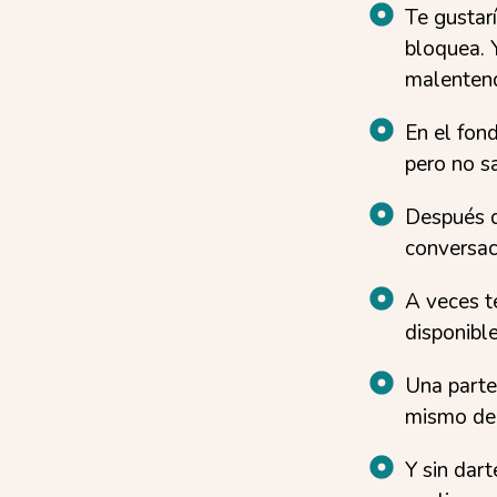
Te gustarí
bloquea. 
malenten
En el fon
pero no s
Después d
conversac
A veces t
disponibl
Una parte 
mismo de 
Y sin dar