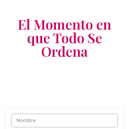
El Momento en
que Todo Se
Ordena
Formación gratuita online
3 videos grabados los días 6-8-10
abril
Apuntate y ve directo a la
grabación