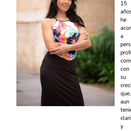
15
año
he
aco
a
per
pro
com
con
su
crec
que,
aun
ten
clar
y