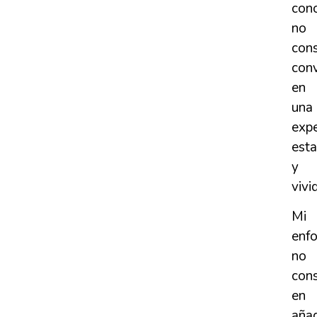
cono
no
con
conv
en
una
expe
esta
y
vivi
Mi
enf
no
cons
en
añad